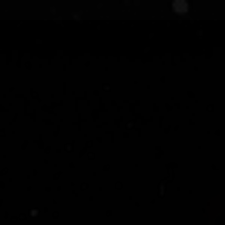
Panneau de gestion des cookies
Escape
MENU
FERMER
game
La
Réunion