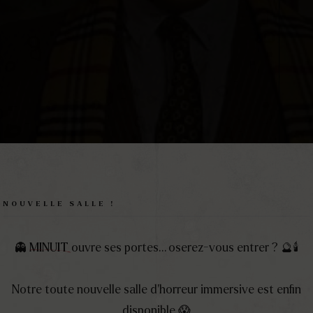
ETENFIE
M
E
E
T
T
H
E
NOUVELLE SALLE !
👻
MINUIT
ouvre ses portes… oserez-vous entrer ? 🔮🕯️
Notre toute nouvelle salle d’horreur immersive est enfin
disponible 😱