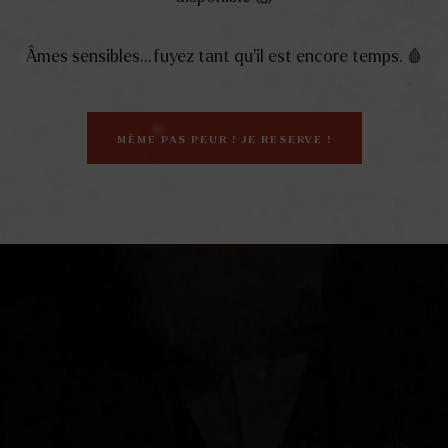
Âmes sensibles… fuyez tant qu’il est encore temps. 🩸
MÊME PAS PEUR ! JE RESERVE !